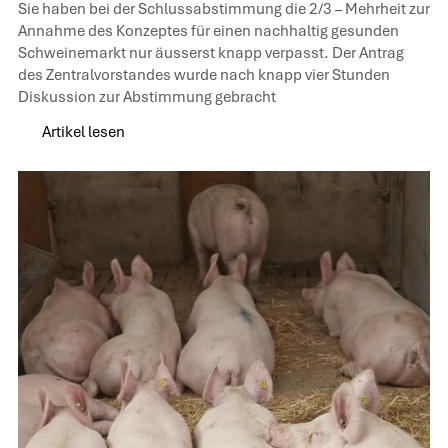
Sie haben bei der Schlussabstimmung die 2/3 – Mehrheit zur
Annahme des Konzeptes für einen nachhaltig gesunden
Schweinemarkt nur äusserst knapp verpasst. Der Antrag
des Zentralvorstandes wurde nach knapp vier Stunden
Diskussion zur Abstimmung gebracht
Artikel lesen
Artikel lesen