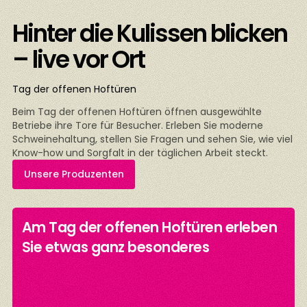
Hinter die Kulissen blicken
– live vor Ort
Tag der offenen Hoftüren
Beim Tag der offenen Hoftüren öffnen ausgewählte
Betriebe ihre Tore für Besucher. Erleben Sie moderne
Schweinehaltung, stellen Sie Fragen und sehen Sie, wie viel
Know-how und Sorgfalt in der täglichen Arbeit steckt.
Unsere Produzenten
Am Tag der offenen Hoftüren erleben
n
Sie etwas ganz besonderes