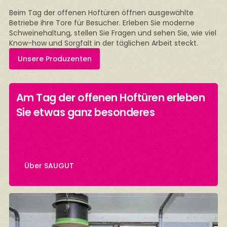
Beim Tag der offenen Hoftüren öffnen ausgewählte
Betriebe ihre Tore für Besucher. Erleben Sie moderne
Schweinehaltung, stellen Sie Fragen und sehen Sie, wie viel
Know-how und Sorgfalt in der täglichen Arbeit steckt.
Unsere Produzenten
Am Tag der offenen Hoftüren erleben
n
Sie etwas ganz besonderes
Über SAUGUT