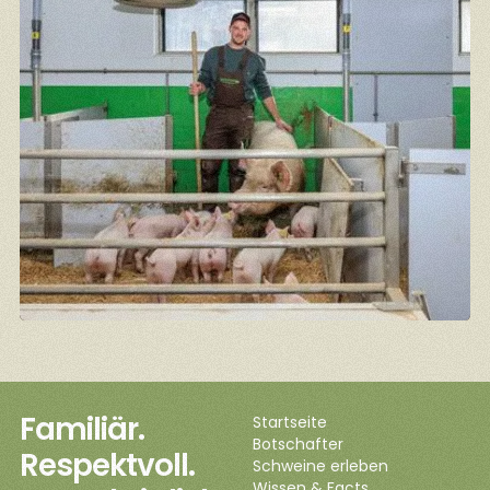
Familiär.
Startseite
Botschafter
Respektvoll.
Schweine erleben
Wissen & Facts