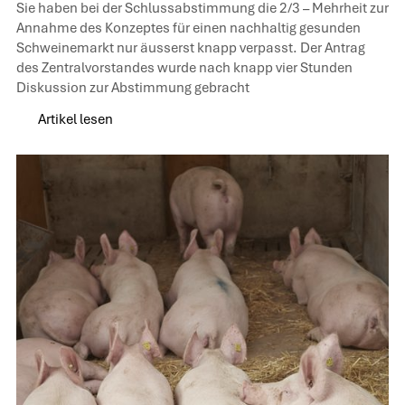
Sie haben bei der Schlussabstimmung die 2/3 – Mehrheit zur
Annahme des Konzeptes für einen nachhaltig gesunden
Schweinemarkt nur äusserst knapp verpasst. Der Antrag
des Zentralvorstandes wurde nach knapp vier Stunden
Diskussion zur Abstimmung gebracht
Artikel lesen
Artikel lesen