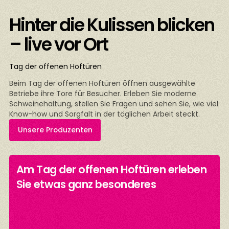
Hinter die Kulissen blicken
– live vor Ort
Tag der offenen Hoftüren
Beim Tag der offenen Hoftüren öffnen ausgewählte
Betriebe ihre Tore für Besucher. Erleben Sie moderne
Schweinehaltung, stellen Sie Fragen und sehen Sie, wie viel
Know-how und Sorgfalt in der täglichen Arbeit steckt.
Unsere Produzenten
Am Tag der offenen Hoftüren erleben
n
Sie etwas ganz besonderes