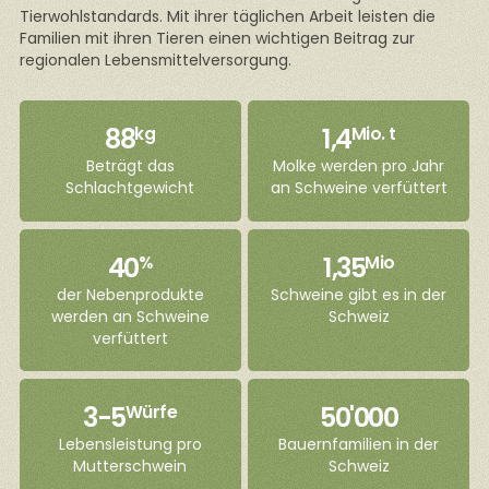
Tierwohlstandards. Mit ihrer täglichen Arbeit leisten die
Familien mit ihren Tieren einen wichtigen Beitrag zur
regionalen Lebensmittelversorgung.
88
1,4
kg
Mio. t
Beträgt das
Molke werden pro Jahr
Schlachtgewicht
an Schweine verfüttert
40
1,35
%
Mio
der Nebenprodukte
Schweine gibt es in der
werden an Schweine
Schweiz
verfüttert
3-5
50'000
Würfe
Lebensleistung pro
Bauernfamilien in der
Mutterschwein
Schweiz