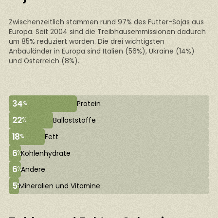
Zwischenzeitlich stammen rund 97% des Futter-Sojas aus
Europa. Seit 2004 sind die Treibhausemmissionen dadurch
um 85% reduziert worden. Die drei wichtigsten
Anbauländer in Europa sind Italien (56%), Ukraine (14%)
und Österreich (8%).
34
%
Protein
22
%
Ballaststoffe
18
%
Fett
6
%
Kohlenhydrate
6
%
Andere
5
%
Mineralien und Vitamine