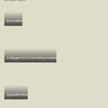
Kosmetika
Collagen für Schönheitsprodukte
Zigarettenfilter