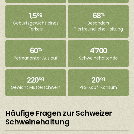
1,5
68
kg
%
Geburtsgewicht eines
Besonders
Ferkels
Tierfreundliche Haltung
60
4'700
%
Permanenter Auslauf
Schweinehaltende
220
20
kg
kg
Gewicht Mutterschwein
Pro-Kopf-Konsum
Häufige Fragen zur Schweizer
Schweinehaltung