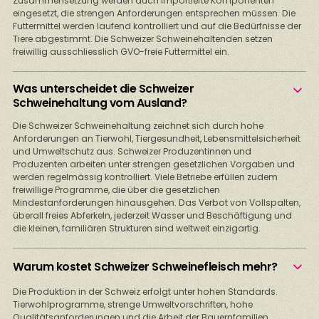
Zusammensetzung werden auch importierte Komponenten
eingesetzt, die strengen Anforderungen entsprechen müssen. Die
Futtermittel werden laufend kontrolliert und auf die Bedürfnisse der
Tiere abgestimmt. Die Schweizer Schweinehaltenden setzen
freiwillig ausschliesslich GVO-freie Futtermittel ein.
Was unterscheidet die Schweizer
Schweinehaltung vom Ausland?
Die Schweizer Schweinehaltung zeichnet sich durch hohe
Anforderungen an Tierwohl, Tiergesundheit, Lebensmittelsicherheit
und Umweltschutz aus. Schweizer Produzentinnen und
Produzenten arbeiten unter strengen gesetzlichen Vorgaben und
werden regelmässig kontrolliert. Viele Betriebe erfüllen zudem
freiwillige Programme, die über die gesetzlichen
Mindestanforderungen hinausgehen. Das Verbot von Vollspalten,
überall freies Abferkeln, jederzeit Wasser und Beschäftigung und
die kleinen, familiären Strukturen sind weltweit einzigartig.
Warum kostet Schweizer Schweinefleisch mehr?
Die Produktion in der Schweiz erfolgt unter hohen Standards.
Tierwohlprogramme, strenge Umweltvorschriften, hohe
Qualitätsanforderungen und die Arbeit der Bauernfamilien