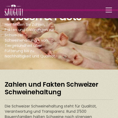
Wissen & Facts
Hier finden Sie Zahlen,
Fakten und Erklärungen zur
Schweizer
Schweinehaltung – von
Tiergesundheit über
Fütterung bis zu
Nachhaltigkeit und Qualität.
Zahlen und Fakten Schweizer
Schweinehaltung
Die Schweizer Schweinehaltung steht für Qualität,
Verantwortung und Transparenz. Rund 3'500
Bauernfamilien halten Schweine nach strengen