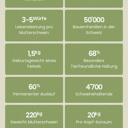
3-5
50'000
Würfe
Lebensleistung pro
Bauernfamilien in der
Mutterschwein
Schweiz
1,5
68
kg
%
Geburtsgewicht eines
Besonders
Ferkels
Tierfreundliche Haltung
60
4'700
%
Permanenter Auslauf
Schweinehaltende
220
20
kg
kg
Gewicht Mutterschwein
Pro-Kopf-Konsum